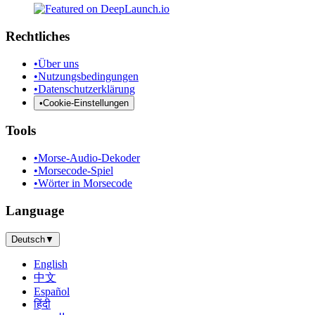
Rechtliches
•
Über uns
•
Nutzungsbedingungen
•
Datenschutzerklärung
•
Cookie-Einstellungen
Tools
•
Morse-Audio-Dekoder
•
Morsecode-Spiel
•
Wörter in Morsecode
Language
Deutsch
▼
English
中文
Español
हिंदी