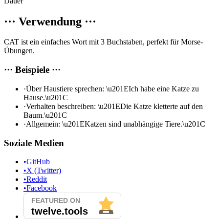
Dauer
···
Verwendung
···
CAT ist ein einfaches Wort mit 3 Buchstaben, perfekt für Morse-
Übungen.
···
Beispiele
···
·
Über Haustiere sprechen: \u201EIch habe eine Katze zu
Hause.\u201C
·
Verhalten beschreiben: \u201EDie Katze kletterte auf den
Baum.\u201C
·
Allgemein: \u201EKatzen sind unabhängige Tiere.\u201C
Soziale Medien
•
GitHub
•
X (Twitter)
•
Reddit
•
Facebook