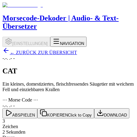
Morsecode-Dekoder | Audio- & Text-
Übersetzer
[
EINSTELLUNGEN
]
NAVIGATION
←
ZURÜCK ZUR ÜBERSICHT
-.-. .- -
CAT
Ein kleines, domestiziertes, fleischfressendes Säugetier mit weichem
Fell und einziehbaren Krallen
··· Morse Code ···
-.-. .- -
ABSPIELEN
KOPIEREN
Click to Copy
DOWNLOAD
3
Zeichen
2 Sekunden