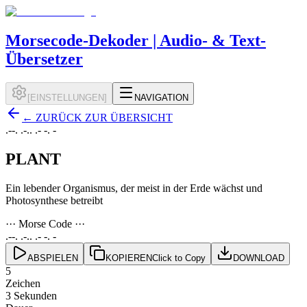
Morsecode-Dekoder | Audio- & Text-
Übersetzer
[
EINSTELLUNGEN
]
NAVIGATION
←
ZURÜCK ZUR ÜBERSICHT
.--. .-.. .- -. -
PLANT
Ein lebender Organismus, der meist in der Erde wächst und
Photosynthese betreibt
··· Morse Code ···
.--. .-.. .- -. -
ABSPIELEN
KOPIEREN
Click to Copy
DOWNLOAD
5
Zeichen
3 Sekunden