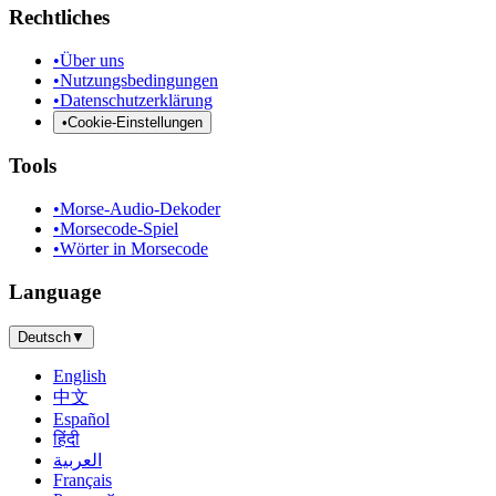
Rechtliches
•
Über uns
•
Nutzungsbedingungen
•
Datenschutzerklärung
•
Cookie-Einstellungen
Tools
•
Morse-Audio-Dekoder
•
Morsecode-Spiel
•
Wörter in Morsecode
Language
Deutsch
▼
English
中文
Español
हिंदी
العربية
Français