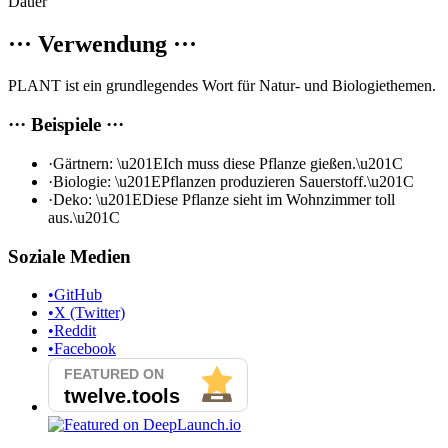
Dauer
···
Verwendung
···
PLANT ist ein grundlegendes Wort für Natur- und Biologiethemen.
···
Beispiele
···
·
Gärtnern: \u201EIch muss diese Pflanze gießen.\u201C
·
Biologie: \u201EPflanzen produzieren Sauerstoff.\u201C
·
Deko: \u201EDiese Pflanze sieht im Wohnzimmer toll
aus.\u201C
Soziale Medien
•
GitHub
•
X (Twitter)
•
Reddit
•
Facebook