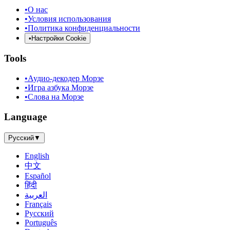
•
О нас
•
Условия использования
•
Политика конфиденциальности
•
Настройки Cookie
Tools
•
Аудио-декодер Морзе
•
Игра азбука Морзе
•
Слова на Морзе
Language
Русский
▼
English
中文
Español
हिंदी
العربية
Français
Русский
Português