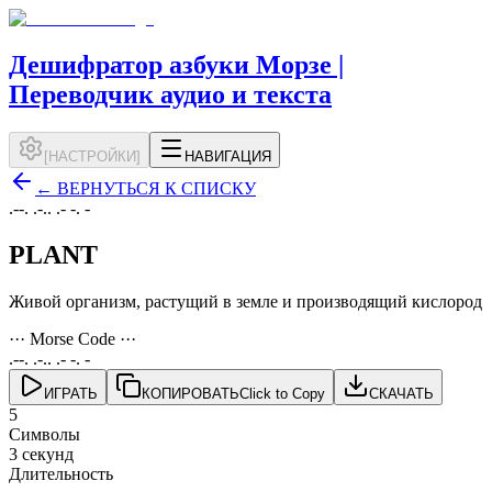
Дешифратор азбуки Морзе |
Переводчик аудио и текста
[
НАСТРОЙКИ
]
НАВИГАЦИЯ
←
ВЕРНУТЬСЯ К СПИСКУ
.--. .-.. .- -. -
PLANT
Живой организм, растущий в земле и производящий кислород
··· Morse Code ···
.--. .-.. .- -. -
ИГРАТЬ
КОПИРОВАТЬ
Click to Copy
СКАЧАТЬ
5
Символы
3 секунд
Длительность