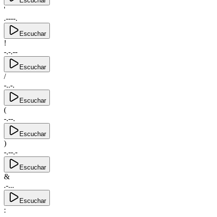
Escuchar
'
.----.
Escuchar
!
-.-.--
Escuchar
/
-..-.
Escuchar
(
-.--.
Escuchar
)
-.--.-
Escuchar
&
.-...
Escuchar
: