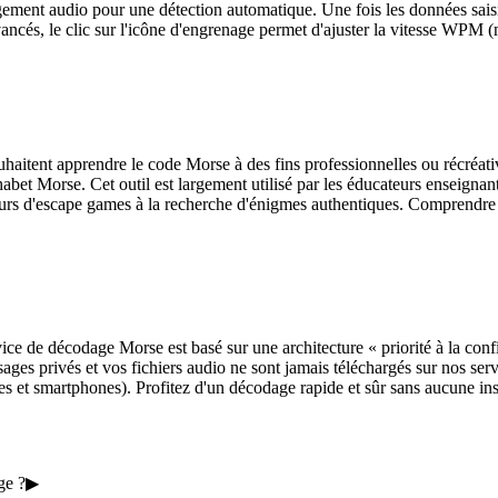
hargement audio pour une détection automatique. Une fois les données sai
avancés, le clic sur l'icône d'engrenage permet d'ajuster la vitesse WPM 
itent apprendre le code Morse à des fins professionnelles ou récréatives. 
abet Morse. Cet outil est largement utilisé par les éducateurs enseignant
urs d'escape games à la recherche d'énigmes authentiques. Comprendre c
ce de décodage Morse est basé sur une architecture « priorité à la confi
ges privés et vos fichiers audio ne sont jamais téléchargés sur nos serve
tes et smartphones). Profitez d'un décodage rapide et sûr sans aucune inst
ge ?
▶