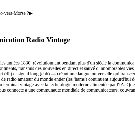
▶
dio-vers-Morse ?
▶
nication Radio Vintage
s années 1830, révolutionnant pendant plus d'un siècle la communicatio
 continents, transmis des nouvelles en direct et sauvé d'innombrables v
rt (dit) et signal long (dah) — créant une langue universelle qui trans
rs de radio amateur du monde entier (les 'hams') continuent aujourd'hui 
 du terminal vintage avec la technologie moderne alimentée par l'IA. Qu
ous connecte à une communauté mondiale de communicateurs, couvrant pl