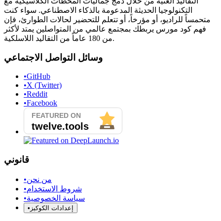
التقاليد الغنية من خلال دمج جماليات المحطات الكلاسيكية مع
التكنولوجيا الحديثة المدعومة بالذكاء الاصطناعي. سواء كنت
متحمساً للراديو، أو مؤرخاً، أو تتعلم للتحضير لحالات الطوارئ، فإن
فهم كود مورس يربطك بمجتمع عالمي من المتواصلين يمتد لأكثر
من 180 عاماً من التقاليد اللاسلكية.
وسائل التواصل الاجتماعي
•
GitHub
•
X (Twitter)
•
Reddit
•
Facebook
قانوني
من نحن
•
شروط الاستخدام
•
سياسة الخصوصية
•
إعدادات الكوكيز
•