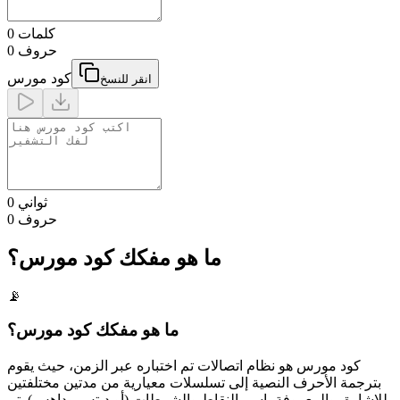
كلمات
0
حروف
0
كود مورس
انقر للنسخ
0 ثواني
حروف
0
ما هو مفكك كود مورس؟
📡
ما هو مفكك كود مورس؟
كود مورس هو نظام اتصالات تم اختباره عبر الزمن، حيث يقوم
بترجمة الأحرف النصية إلى تسلسلات معيارية من مدتين مختلفتين
للإشارة، والمعروفة باسم النقاط والشرطات (أو ديتس وداهس). تم