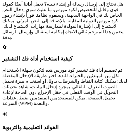
هل تحتاج إلى إرسال رسالة أو إنشاء تنبيه؟ تعمل أداتنا أيضًا كمولد
قوي وقابل للتخصيص لكود مورس. ما عليك سوى إدخال النص
الخاص بك في الواجهة البديهية، وسيقوم نظامنا فوراً بإنشاء رموز
كود مورس الدولية المقابلة. بالإضافة إلى النص المرئي، يمكنك
الاستماع إلى الإشارة المولدة لممارسة مهارات الاستماع لديك.
يضمن هذا المترجم ثنائي الاتجاه إمكانية استقبال وإرسال الرسائل
بدقة.
🔄
كيفية استخدام أداة فك التشفير
تم تصميم أداة فك تشفير كود مورس هذه لتكون سهلة الاستخدام
لكل من المبتدئين والخبراء. للبدء، اختر طريقة الإدخال المفضلة
لديك: يمكنك كتابة النقاط والشرطات يدويًا، أو استخدام ميزة تحميل
الصوت للتعرف التلقائي. بمجرد إدخال البيانات، شاهد تحديثات
التحويل في الوقت الفعلي في حقل الإخراج دون الحاجة لإعادة
تحميل الصفحة. يمكن للمستخدمين المتقدمين ضبط إعدادات
السرعة (WPM) والنغمة.
🔊
الفوائد التعليمية والتربوية