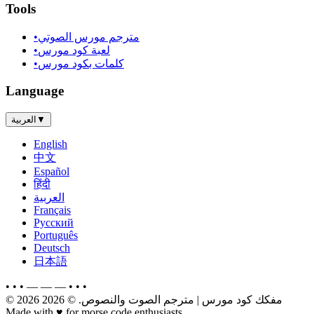
Tools
مترجم مورس الصوتي
•
لعبة كود مورس
•
كلمات بكود مورس
•
Language
▼
العربية
English
中文
Español
हिंदी
العربية
Français
Русский
Português
Deutsch
日本語
• • • — — — • • •
مفكك كود مورس | مترجم الصوت والنصوص
.
© 2026
2026
©
Made with
♥
for morse code enthusiasts