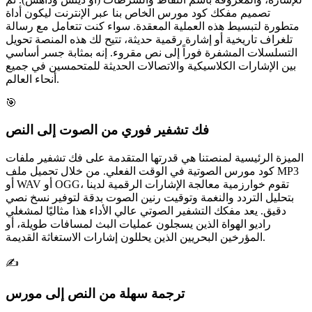
تصميم مفكك كود مورس الخاص بنا عبر الإنترنت ليكون أداة
متطورة لتبسيط هذه العملية المعقدة. سواء كنت تتعامل مع رسالة
تلغراف تاريخية أو إشارة رقمية حديثة، تتيح لك هذه المنصة تحويل
التسلسلات المشفرة فوراً إلى نص مقروء. إنه بمثابة جسر أساسي
بين الإشارات الكلاسيكية والاتصالات الحديثة للمتحمسين في جميع
أنحاء العالم.
🎯
فك تشفير فوري من الصوت إلى النص
الميزة الرئيسية لمنصتنا هي قدرتها المتقدمة على فك تشفير ملفات
كود مورس الصوتية في الوقت الفعلي. من خلال تحميل ملف MP3
أو WAV أو OGG، تقوم خوارزمية معالجة الإشارات الرقمية لدينا
بتحليل التردد والنغمة وتوقيت رنين الصوت بدقة لتوفير نسخ نصي
دقيق. يعد مفكك التشفير الصوتي عالي الأداء هذا مثاليًا لمشغلي
راديو الهواة الذين يسجلون عمليات البث لمسافات طويلة، أو
المؤرخين البحريين الذين يحللون إشارات الاستغاثة القديمة.
✍️
ترجمة سهلة من النص إلى مورس