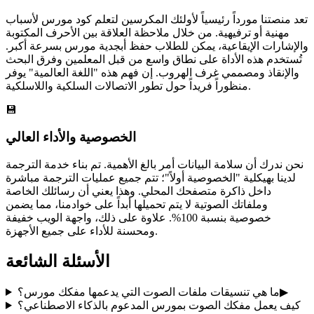
تعد منصتنا مورداً رئيسياً لأولئك المكرسين لتعلم كود مورس لأسباب
مهنية أو ترفيهية. من خلال ملاحظة العلاقة بين الأحرف المكتوبة
والإشارات الإيقاعية، يمكن للطلاب حفظ أبجدية مورس بسرعة أكبر.
تُستخدم هذه الأداة على نطاق واسع من قبل المعلمين وفرق البحث
والإنقاذ ومصممي غرف الهروب. إن فهم هذه "اللغة العالمية" يوفر
منظوراً فريداً حول تطور الاتصالات السلكية واللاسلكية.
💾
الخصوصية والأداء العالي
نحن ندرك أن سلامة البيانات أمر بالغ الأهمية. تم بناء خدمة الترجمة
لدينا بهيكلية "الخصوصية أولاً"؛ تتم جميع عمليات الترجمة مباشرة
داخل ذاكرة متصفحك المحلي. وهذا يعني أن رسائلك الخاصة
وملفاتك الصوتية لا يتم تحميلها أبداً على خوادمنا، مما يضمن
خصوصية بنسبة 100%. علاوة على ذلك، واجهة الويب خفيفة
ومحسنة للأداء على جميع الأجهزة.
الأسئلة الشائعة
▶
ما هي تنسيقات ملفات الصوت التي يدعمها مفكك مورس؟
كيف يعمل مفكك الصوت بمورس المدعوم بالذكاء الاصطناعي؟