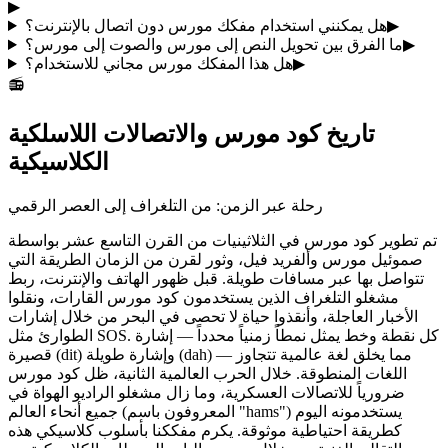
▶
▶
هل يمكنني استخدام مفكك مورس دون اتصال بالإنترنت؟
▶
ما الفرق بين تحويل النص إلى مورس والصوت إلى مورس؟
▶
هل هذا المفكك مورس مجاني للاستخدام؟
📻
تاريخ كود مورس والاتصالات اللاسلكية
الكلاسيكية
رحلة عبر الزمن: من التلغراف إلى العصر الرقمي
تم تطوير كود مورس في الثلاثينيات من القرن التاسع عشر بواسطة
صموئيل مورس وألفريد فيل، وثور لقرن من الزمان الطريقة التي
تتواصل بها عبر مسافات طويلة. قبل ظهور الهاتف والإنترنت، ربط
مشغلو التلغراف الذين يستخدمون كود مورس القارات، ونقلوا
الأخبار العاجلة، وأنقذوا حياة لا تحصى في البحر من خلال إشارات
الطوارئ مثل SOS. كل نقطة وخط يمثل نمطاً زمنياً محدداً — إشارة
قصيرة (dit) وإشارة طويلة (dah) — مما يخلق لغة عالمية تتجاوز
اللغات المنطوقة. خلال الحرب العالمية الثانية، ظل كود مورس
ضرورياً للاتصالات العسكرية، وما زال مشغلو الراديو الهواة في
جميع أنحاء العالم (المعروفون باسم "hams") يستخدمونه اليوم
كطريقة احتياطية موثوقة. يكرم مفككنا بأسلوب كلاسيكي هذه