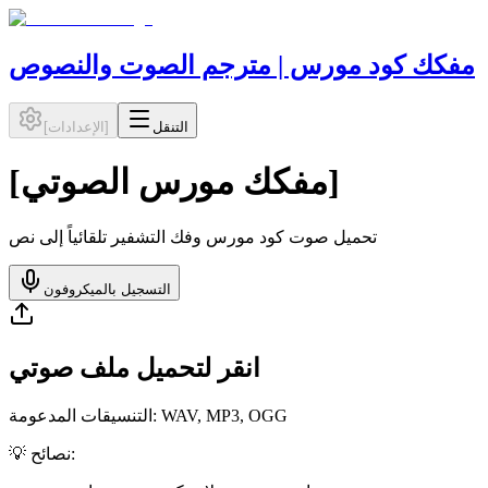
مفكك كود مورس | مترجم الصوت والنصوص
التنقل
]
الإعدادات
[
]
مفكك مورس الصوتي
[
تحميل صوت كود مورس وفك التشفير تلقائياً إلى نص
التسجيل بالميكروفون
انقر لتحميل ملف صوتي
التنسيقات المدعومة: WAV, MP3, OGG
💡 نصائح: