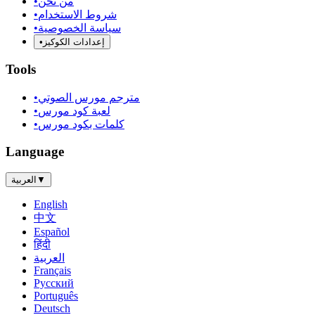
من نحن
•
شروط الاستخدام
•
سياسة الخصوصية
•
إعدادات الكوكيز
•
Tools
مترجم مورس الصوتي
•
لعبة كود مورس
•
كلمات بكود مورس
•
Language
▼
العربية
English
中文
Español
हिंदी
العربية
Français
Русский
Português
Deutsch