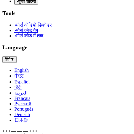
•
कुकी सेटिंग्स
Tools
•
मोर्स ऑडियो डिकोडर
•
मोर्स कोड गेम
•
मोर्स कोड में शब्द
Language
हिंदी
▼
English
中文
Español
हिंदी
العربية
Français
Русский
Português
Deutsch
日本語
• • • — — — • • •