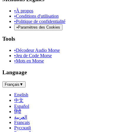
•
À propos
•
Conditions d'utilisation
•
Politique de confidentialité
•
Paramètres des Cookies
Tools
•
Décodeur Audio Morse
•
Jeu de Code Morse
•
Mots en Morse
Language
Français
▼
English
中文
Español
हिंदी
العربية
Français
Русский