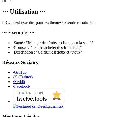
Durée
···
Utilisation
···
FRUIT est essentiel pour les thèmes de santé et nutrition.
···
Exemples
···
·
Santé : "Manger des fruits est bon pour la santé"
·
Courses : "Je dois acheter des fruits frais"
·
Description : "Ce fruit est doux et juteux"
Réseaux Sociaux
•
GitHub
•
X (Twitter)
•
Reddit
•
Facebook
Mentions Légales