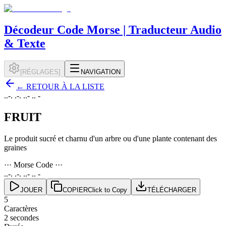
Décodeur Code Morse | Traducteur Audio
& Texte
[
RÉGLAGES
]
NAVIGATION
←
RETOUR À LA LISTE
..-. .-. ..- .. -
FRUIT
Le produit sucré et charnu d'un arbre ou d'une plante contenant des
graines
··· Morse Code ···
..-. .-. ..- .. -
JOUER
COPIER
Click to Copy
TÉLÉCHARGER
5
Caractères
2 secondes