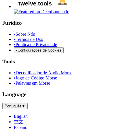
Jurídico
•
Sobre Nós
•
Termos de Uso
•
Política de Privacidade
•
Configurações de Cookies
Tools
•
Decodificador de Áudio Morse
•
Jogo de Código Morse
•
Palavras em Morse
Language
Português
▼
English
中文
Español