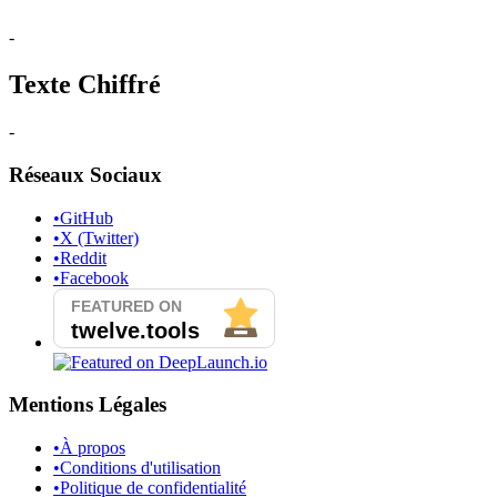
-
Texte Chiffré
-
Réseaux Sociaux
•
GitHub
•
X (Twitter)
•
Reddit
•
Facebook
Mentions Légales
•
À propos
•
Conditions d'utilisation
•
Politique de confidentialité