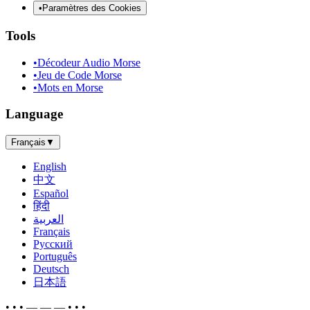
•
Paramètres des Cookies
Tools
•
Décodeur Audio Morse
•
Jeu de Code Morse
•
Mots en Morse
Language
Français
▼
English
中文
Español
हिंदी
العربية
Français
Русский
Português
Deutsch
日本語
• • • — — — • • •