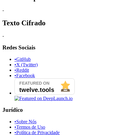
-
Texto Cifrado
-
Redes Sociais
•
GitHub
•
X (Twitter)
•
Reddit
•
Facebook
Jurídico
•
Sobre Nós
•
Termos de Uso
•
Política de Privacidade