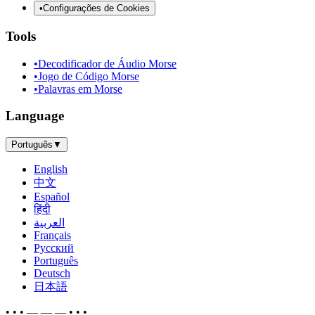
•
Configurações de Cookies
Tools
•
Decodificador de Áudio Morse
•
Jogo de Código Morse
•
Palavras em Morse
Language
Português
▼
English
中文
Español
हिंदी
العربية
Français
Русский
Português
Deutsch
日本語
• • • — — — • • •