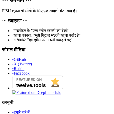
···
उपयोग
···
FISH शुरुआती लोगों के लिए एक आदर्श छोटा शब्द है।
···
उदाहरण
···
·
मछलीघर में: "उस रंगीन मछली को देखो"
·
खाना पकाना: "मुझे ग्रिल्ड मछली खाना पसंद है"
·
गतिविधि: "हम झील पर मछली पकड़ने गए"
सोशल मीडिया
•
GitHub
•
X (Twitter)
•
Reddit
•
Facebook
कानूनी
•
हमारे बारे में