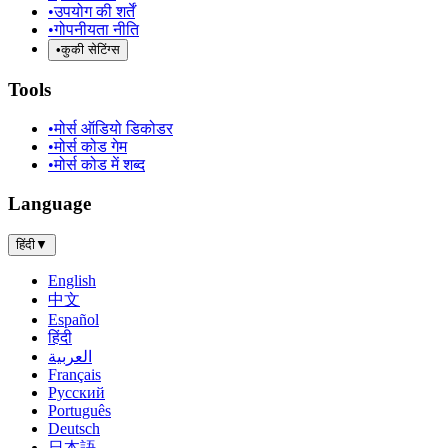
•
उपयोग की शर्तें
•
गोपनीयता नीति
•
कुकी सेटिंग्स
Tools
•
मोर्स ऑडियो डिकोडर
•
मोर्स कोड गेम
•
मोर्स कोड में शब्द
Language
हिंदी
▼
English
中文
Español
हिंदी
العربية
Français
Русский
Português
Deutsch
日本語