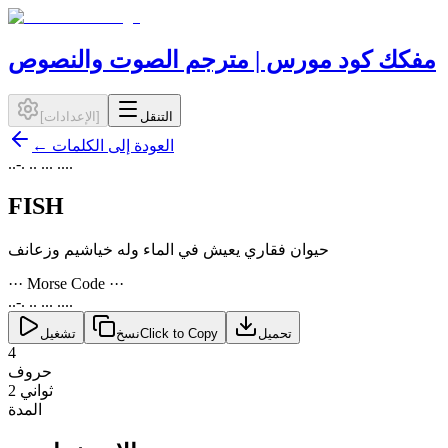
مفكك كود مورس | مترجم الصوت والنصوص
التنقل
]
الإعدادات
[
العودة إلى الكلمات
←
..-. .. ... ....
FISH
حيوان فقاري يعيش في الماء وله خياشيم وزعانف
··· Morse Code ···
..-. .. ... ....
تحميل
Click to Copy
نسخ
تشغيل
4
حروف
2 ثواني
المدة