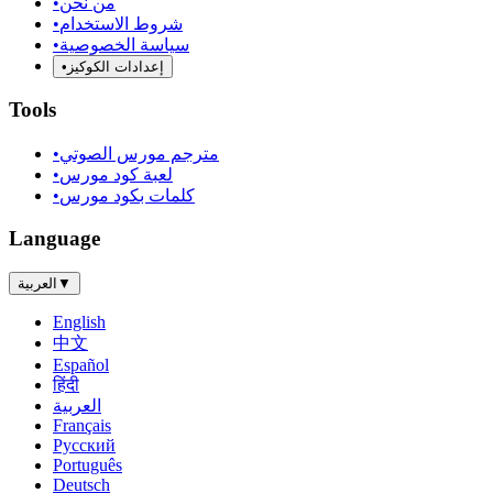
من نحن
•
شروط الاستخدام
•
سياسة الخصوصية
•
إعدادات الكوكيز
•
Tools
مترجم مورس الصوتي
•
لعبة كود مورس
•
كلمات بكود مورس
•
Language
▼
العربية
English
中文
Español
हिंदी
العربية
Français
Русский
Português
Deutsch