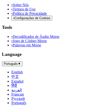
•
Sobre Nós
•
Termos de Uso
•
Política de Privacidade
•
Configurações de Cookies
Tools
•
Decodificador de Áudio Morse
•
Jogo de Código Morse
•
Palavras em Morse
Language
Português
▼
English
中文
Español
हिंदी
العربية
Français
Русский
Português